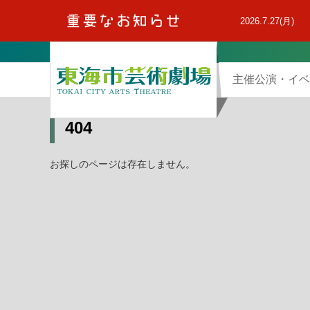
本
文
2026.7.27(月)
へ
主催公演・イベ
404
お探しのページは存在しません。