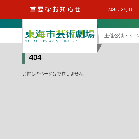
本
文
2026.7.27(月)
へ
主催公演・イベ
404
お探しのページは存在しません。