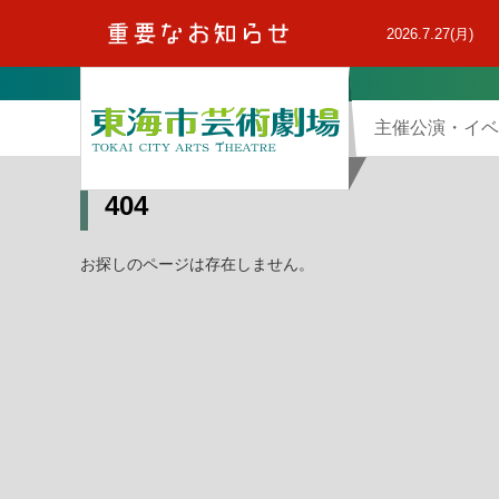
本
文
2026.7.27(月)
へ
主催公演・イベ
404
お探しのページは存在しません。