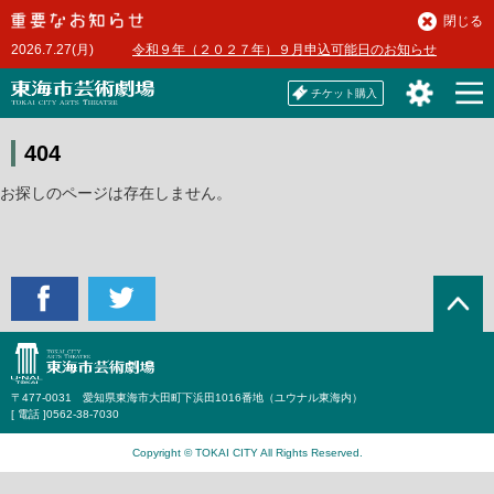
本
閉じる
文
2026.7.27(月)
令和９年（２０２７年）９月申込可能日のお知らせ
へ
チケット購入
404
お探しのページは存在しません。
〒477-0031 愛知県東海市大田町下浜田1016番地（ユウナル東海内）
[ 電話 ]
0562-38-7030
Copyright © TOKAI CITY All Rights Reserved.