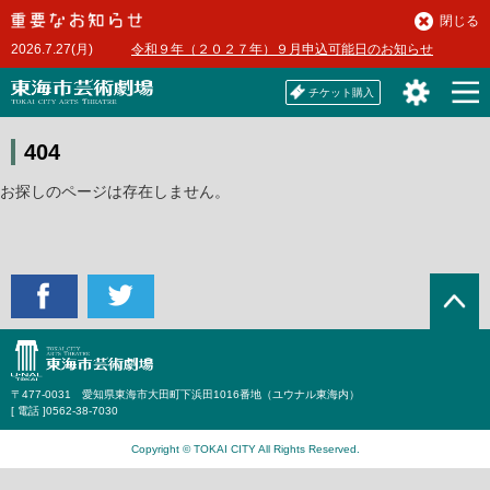
本
閉じる
文
2026.7.27(月)
令和９年（２０２７年）９月申込可能日のお知らせ
へ
チケット購入
404
お探しのページは存在しません。
〒477-0031 愛知県東海市大田町下浜田1016番地（ユウナル東海内）
[ 電話 ]
0562-38-7030
Copyright © TOKAI CITY All Rights Reserved.