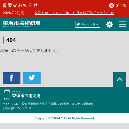
本
閉じる
文
2026.7.27(月)
令和９年（２０２７年）９月申込可能日のお知らせ
へ
チケット購入
404
お探しのページは存在しません。
〒477-0031 愛知県東海市大田町下浜田1016番地（ユウナル東海内）
[ 電話 ]
0562-38-7030
Copyright © TOKAI CITY All Rights Reserved.