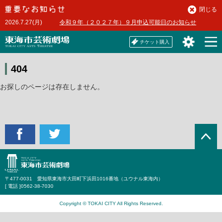
本
閉じる
文
2026.7.27(月)
令和９年（２０２７年）９月申込可能日のお知らせ
へ
チケット購入
404
お探しのページは存在しません。
〒477-0031 愛知県東海市大田町下浜田1016番地（ユウナル東海内）
[ 電話 ]
0562-38-7030
Copyright © TOKAI CITY All Rights Reserved.