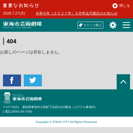
本
閉じる
文
2026.7.27(月)
令和９年（２０２７年）９月申込可能日のお知らせ
へ
チケット購入
404
お探しのページは存在しません。
〒477-0031 愛知県東海市大田町下浜田1016番地（ユウナル東海内）
[ 電話 ]
0562-38-7030
Copyright © TOKAI CITY All Rights Reserved.