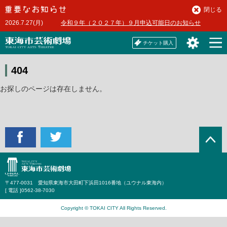
本
閉じる
文
2026.7.27(月)
令和９年（２０２７年）９月申込可能日のお知らせ
へ
チケット購入
404
お探しのページは存在しません。
〒477-0031 愛知県東海市大田町下浜田1016番地（ユウナル東海内）
[ 電話 ]
0562-38-7030
Copyright © TOKAI CITY All Rights Reserved.