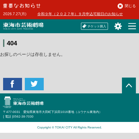
本
閉じる
文
2026.7.27(月)
令和９年（２０２７年）９月申込可能日のお知らせ
へ
チケット購入
404
お探しのページは存在しません。
〒477-0031 愛知県東海市大田町下浜田1016番地（ユウナル東海内）
[ 電話 ]
0562-38-7030
Copyright © TOKAI CITY All Rights Reserved.