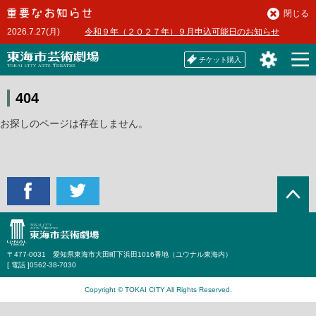
本
閉じる
文
2026.7.27(月)
令和９年（２０２７年）９月申込可能日のお知らせ
へ
チケット購入
404
お探しのページは存在しません。
〒477-0031 愛知県東海市大田町下浜田1016番地（ユウナル東海内）
[ 電話 ]
0562-38-7030
Copyright © TOKAI CITY All Rights Reserved.