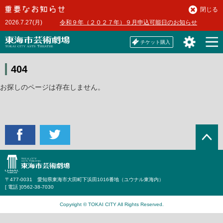
本
閉じる
文
2026.7.27(月)
令和９年（２０２７年）９月申込可能日のお知らせ
へ
チケット購入
404
お探しのページは存在しません。
〒477-0031 愛知県東海市大田町下浜田1016番地（ユウナル東海内）
[ 電話 ]
0562-38-7030
Copyright © TOKAI CITY All Rights Reserved.