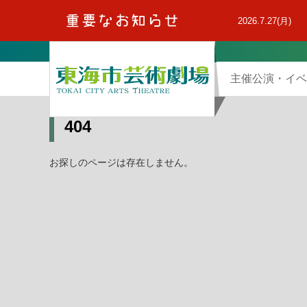
本
文
2026.7.27(月)
へ
主催公演・イベ
404
お探しのページは存在しません。