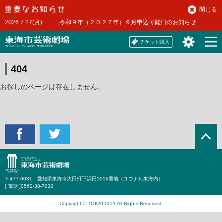
本
閉じる
文
2026.7.27(月)
令和９年（２０２７年）９月申込可能日のお知らせ
へ
チケット購入
404
お探しのページは存在しません。
〒477-0031 愛知県東海市大田町下浜田1016番地（ユウナル東海内）
[ 電話 ]
0562-38-7030
Copyright © TOKAI CITY All Rights Reserved.