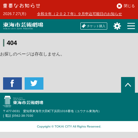
本
閉じる
文
2026.7.27(月)
令和９年（２０２７年）９月申込可能日のお知らせ
へ
チケット購入
404
お探しのページは存在しません。
〒477-0031 愛知県東海市大田町下浜田1016番地（ユウナル東海内）
[ 電話 ]
0562-38-7030
Copyright © TOKAI CITY All Rights Reserved.