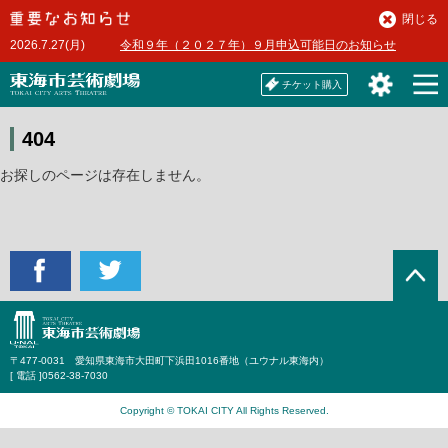
本
閉じる
文
2026.7.27(月)
令和９年（２０２７年）９月申込可能日のお知らせ
へ
チケット購入
404
お探しのページは存在しません。
〒477-0031 愛知県東海市大田町下浜田1016番地（ユウナル東海内）
[ 電話 ]
0562-38-7030
Copyright © TOKAI CITY All Rights Reserved.