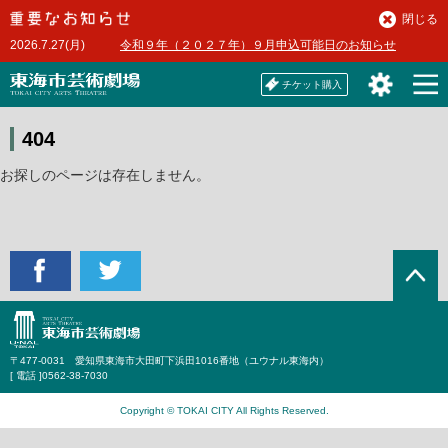
本
閉じる
文
2026.7.27(月)
令和９年（２０２７年）９月申込可能日のお知らせ
へ
チケット購入
404
お探しのページは存在しません。
〒477-0031 愛知県東海市大田町下浜田1016番地（ユウナル東海内）
[ 電話 ]
0562-38-7030
Copyright © TOKAI CITY All Rights Reserved.