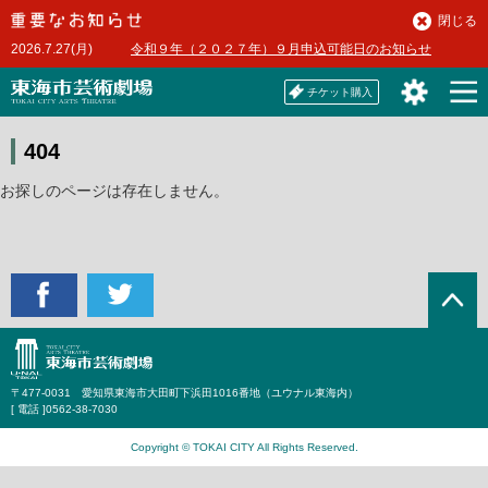
本
閉じる
文
2026.7.27(月)
令和９年（２０２７年）９月申込可能日のお知らせ
へ
チケット購入
404
お探しのページは存在しません。
〒477-0031 愛知県東海市大田町下浜田1016番地（ユウナル東海内）
[ 電話 ]
0562-38-7030
Copyright © TOKAI CITY All Rights Reserved.