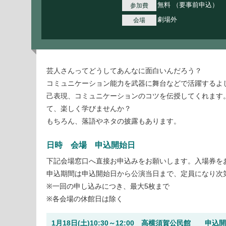
無料 （要事前申込）
参加費
劇場外
会場
芸人さんってどうしてあんなに面白いんだろう？
コミュニケーション能力を武器に舞台などで活躍するよ
己表現、コミュニケーションのコツを伝授してくれます
て、楽しく学びませんか？
もちろん、落語やネタの披露もあります。
日時 会場 申込開始日
下記会場窓口へ直接お申込みをお願いします。入場券を
申込期間は申込開始日から公演当日まで、定員になり次
※一回の申し込みにつき、最大5枚まで
※各会場の休館日は除く
1月18日(土)10:30～12:00 高横須賀公民館 申込開始