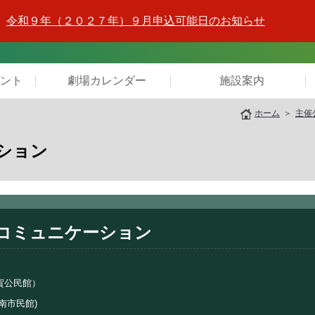
令和９年（２０２７年）９月申込可能日のお知らせ
ント
劇場カレンダー
施設案内
ホーム
主催
ション
コミュニケーション
須賀公民館）
屋南市民館)