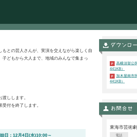
しもとの芸人さんが、実演を交えながら楽しく自
。子どもから大人まで、地域のみんなで集まっ
高横須賀公民
441KB）
加木屋南市民
441KB）
お渡しします。
第受付を終了します。
東海市芸術
日：12月4日(水)10:00～
電話