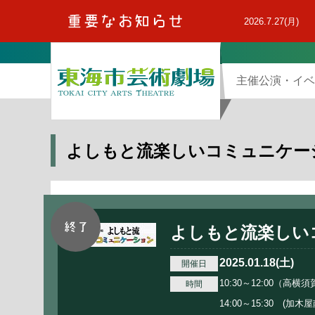
本
文
2026.7.27(月)
へ
主催公演・イベ
よしもと流楽しいコミュニケー
よしもと流楽しい
2025.01.18(土)
開催日
10:30～12:00（高横
時間
14:00～15:30 (加木