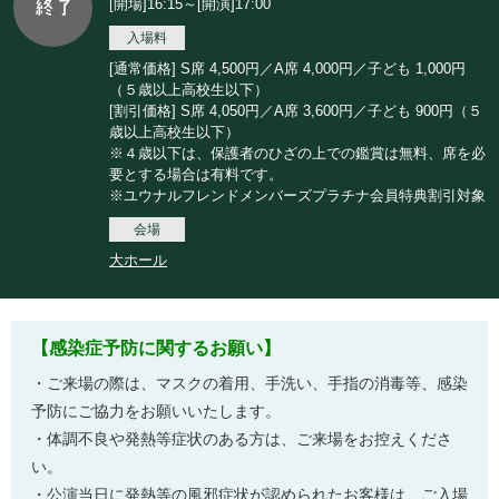
[開場]16:15～[開演]17:00
入場料
[通常価格] S席 4,500円／A席 4,000円／子ども 1,000円
（５歳以上高校生以下）
[割引価格] S席 4,050円／A席 3,600円／子ども 900円（５
歳以上高校生以下）
※４歳以下は、保護者のひざの上での鑑賞は無料、席を必
要とする場合は有料です。
※ユウナルフレンドメンバーズプラチナ会員特典割引対象
会場
大ホール
【感染症予防に関するお願い】
・ご来場の際は、マスクの着用、手洗い、手指の消毒等、感染
予防にご協力をお願いいたします。
・体調不良や発熱等症状のある方は、ご来場をお控えくださ
い。
・公演当日に発熱等の風邪症状が認められたお客様は、ご入場