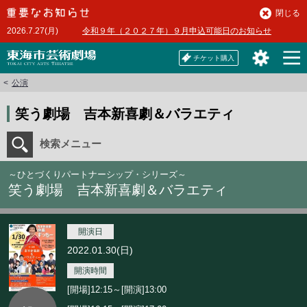
本
閉じる
文
2026.7.27(月)
令和９年（２０２７年）９月申込可能日のお知らせ
へ
チケット購入
公演
笑う劇場 吉本新喜劇＆バラエティ
検索メニュー
～ひとづくりパートナーシップ・シリーズ～
笑う劇場 吉本新喜劇＆バラエティ
開演日
2022.01.30(日)
開演時間
[開場]12:15～[開演]13:00