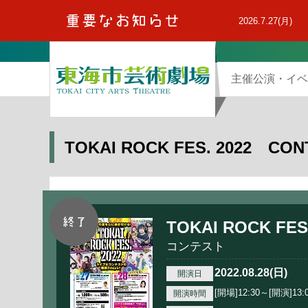
本
文
2026.7.27(月)
へ
主催公演・イベ
TOKAI ROCK FES. 2022 CON
TOKAI ROCK FES
コンテスト
2022.08.28(日)
開演日
[開場]12:30～[開演]13:
開演時間