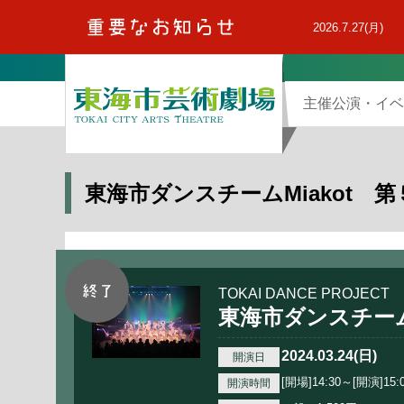
本
文
2026.7.27(月)
へ
主催公演・イベ
東海市ダンスチームMiakot 
TOKAI DANCE PROJECT
東海市ダンスチーム
2024.03.24(日)
開演日
[開場]14:30～[開演]15:
開演時間