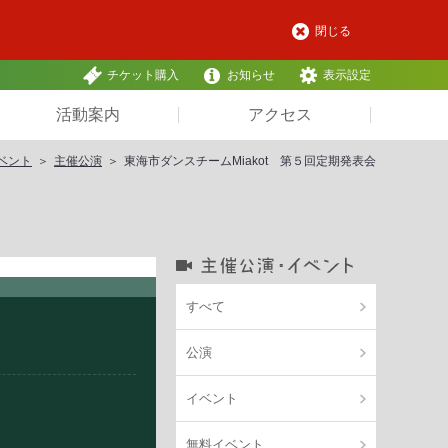
閉じる
チケット購入
お知らせ
表示設定
活動案内
アクセス
ベント
主催公演
東海市ダンスチームMiakot 第５回定期発表会
すべて
公演
イベント
無料イベント