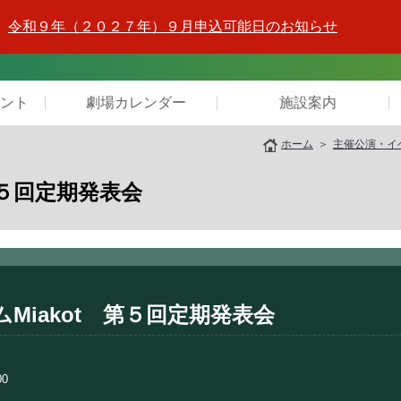
令和９年（２０２７年）９月申込可能日のお知らせ
ント
劇場カレンダー
施設案内
ホーム
主催公演・イ
第５回定期発表会
Miakot 第５回定期発表会
00