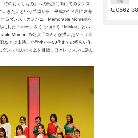
電話
劇「時のおくりもの」への出演に向けてのダンス
0562-3
いきたいという希望から、平成29年4月に東海
ンス・カンパニーMemorable Momentを
読みにした「iakot」をくっつけて「Miakot」とい
able Momentの公演「ロミオが描いたジュリエ
紅白歌合戦などに出演。小学生から50代までの幅広い年
なダンス能力の向上を目指し日々レッスンに励ん