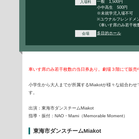
一般 1,500円
入場料
小中高生 500円
※未就学児入場不可
※ユウナルフレンドメ
《車いす席のみ若干枚
多目的ホール
会場
車いす席のみ若干枚数の当日券あり。劇場３階にて販売
小学生から大人までが所属するMiakotが様々な組合わ
す。
出演：東海市ダンスチームMiakot
指導・振付：NAO・Mami（Memorable Moment）
東海市ダンスチームMiakot