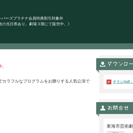
ンバーズプラチナ会員特典割引対象外
数の当日券あり。劇場３階にて販売中。》
中。
せでカラフルなプログラムをお贈りする人気公演で
チラシ(pdf：
東海市芸術