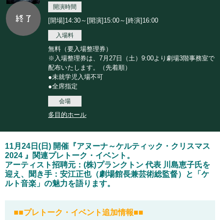
開演時間
[開場]14:30～[開演]15:00～[終演]16:00
入場料
無料（要入場整理券）
※入場整理券は、7月27日（土）9:00より劇場3階事務室で
配布いたします。（先着順）
●未就学児入場不可
●全席指定
会場
多目的ホール
11月24日(日) 開催『アヌーナ～ケルティック・クリスマス
2024 』関連プレトーク・イベント。
アーティスト招聘元：(株)プランクトン 代表 川島恵子氏を
迎え、聞き手：安江正也（劇場館長兼芸術総監督）と「ケ
ルト音楽」の魅力を語ります。
■■プレトーク・イベント追加情報■■