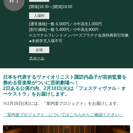
[開場]18:30～[開演]19:00
入場料
[通常価格]一般 6,000円／小中高生1,000円
[割引価格]一般 5,400円／小中高生900円
※ユウナルフレンドメンバーズプラチナ会員特典割引対象
●未就学児入場不可
会場
大ホール
日本を代表するヴァイオリニスト諏訪内晶子が芸術監督を
務める音楽祭がついに芸術劇場へ！
2日ある公演の内、2月10日(火)は「フェスティヴァル・オ
ーケストラ」をお届けします。
※2月25日(水)には、「室内楽プロジェクト」をお届けします。
「室内楽プロジェクト」についてはこちらからご確認ください。