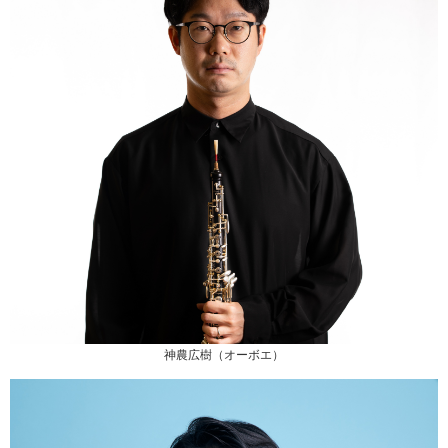
神農広樹（オーボエ）