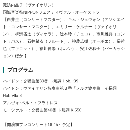
諏訪内晶子（ヴァイオリン）
国際音楽祭NIPPONフェスティヴァル・オーケストラ
【白井圭（コンサートマスター）、キム・ジェウォン（アソシエイ
ト・コンサートマスター）、エミリー・ケルナー（ヴァイオリ
ン）、柳瀬省太（ヴィオラ）、辻󠄀本玲（チェロ）、市川雅典（コン
トラバス）、石井希衣（フルート）、神農広樹（オーボエ）、長哲
也（ファゴット）、福川伸陽（ホルン）、安江佐和子（パーカッシ
ョン）ほか 】
プログラム
ハイドン：交響曲第39番 ト短調 Hob.I:39
ハイドン：ヴァイオリン協奏曲第３番「メルク協奏曲」イ長調
Hob.Vlla:3
アルヴォ･ペルト：フラトレス
モーツァルト：交響曲第40番 ト短調 K.550
【開演前プレコンサート18:45～予定】