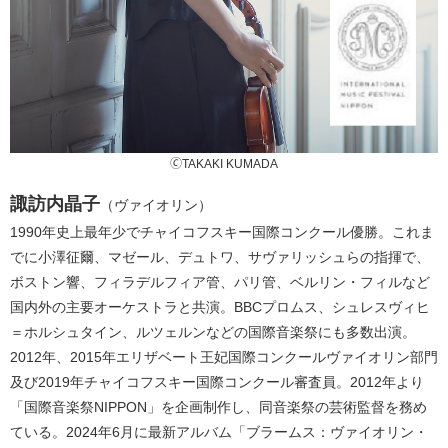
🄫TAKAKI KUMADA
諏訪内晶子
（ヴァイオリン）
1990年史上最年少でチャイコフスキー国際コンクール優勝。これま
でに小澤征爾、マゼール、デュトワ、サヴァリッシュらの指揮で、
ボストン響、フィラデルフィア管、パリ管、ベルリン・フィルなど
国内外の主要オーケストラと共演。BBCプロムス、シュレスヴィヒ
＝ホルシュタイン、ルツェルンなどの国際音楽祭にも多数出演。
2012年、2015年エリザベート王妃国際コンクールヴァイオリン部門
及び2019年チャイコフスキー国際コンクール審査員。2012年より
「国際音楽祭NIPPON」を企画制作し、同音楽祭の芸術監督を務め
ている。2024年6月に最新アルバム「ブラームス：ヴァイオリン・