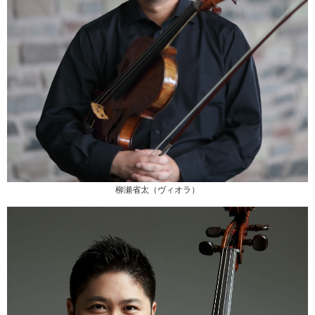
柳瀬省太（ヴィオラ）