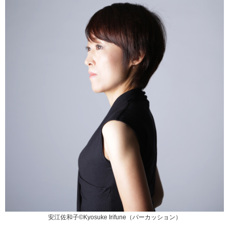
安江佐和子©Kyosuke Irifune（パーカッション）