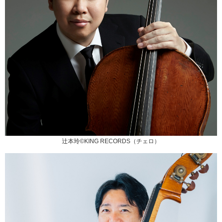
辻󠄀本玲©KING RECORDS（チェロ）