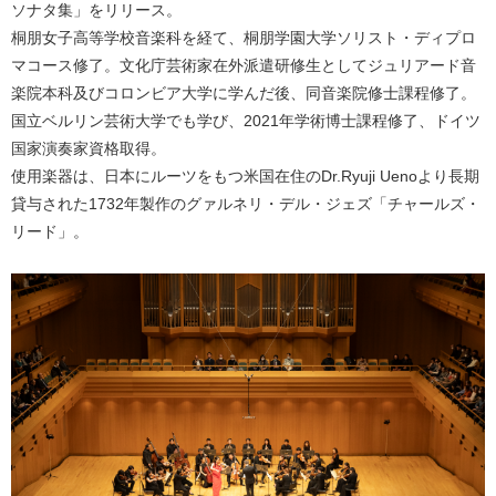
ソナタ集」をリリース。
桐朋女子高等学校音楽科を経て、桐朋学園大学ソリスト・ディプロ
マコース修了。文化庁芸術家在外派遣研修生としてジュリアード音
楽院本科及びコロンビア大学に学んだ後、同音楽院修士課程修了。
国立ベルリン芸術大学でも学び、2021年学術博士課程修了、ドイツ
国家演奏家資格取得。
使用楽器は、日本にルーツをもつ米国在住のDr.Ryuji Uenoより長期
貸与された1732年製作のグァルネリ・デル・ジェズ「チャールズ・
リード」。