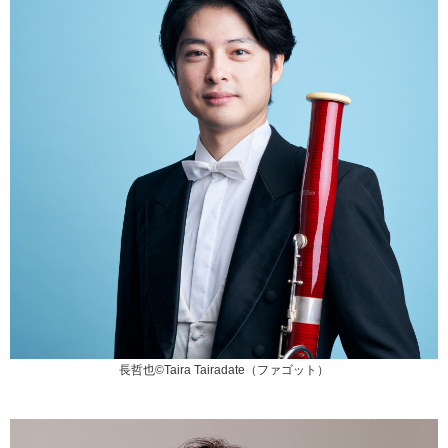
長哲也©Taira Tairadate（ファゴット）