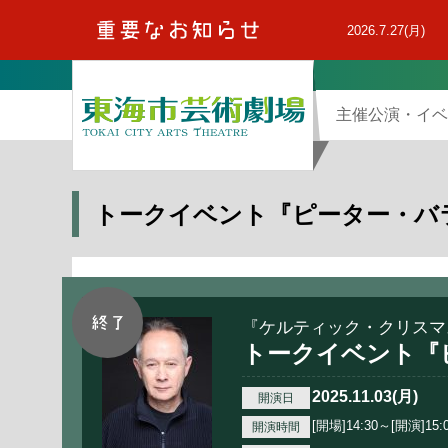
本
文
2026.7.27(月)
へ
主催公演・イベ
トークイベント『ピーター・バ
『ケルティック・クリスマス
トークイベント『
2025.11.03(月)
開演日
[開場]14:30～[開演]15:
開演時間