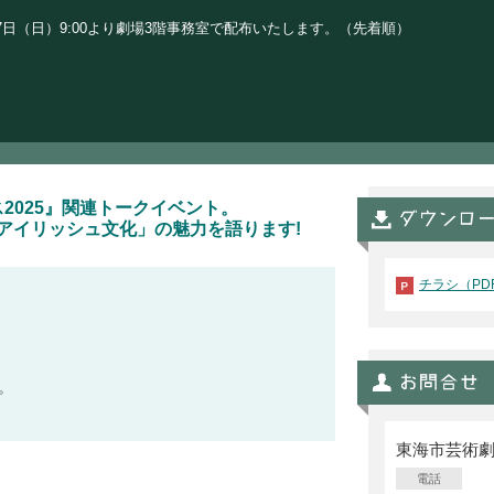
7日（日）9:00より劇場3階事務室で配布いたします。（先着順）
ス2025』関連トークイベント。
アイリッシュ文化」の魅力を語ります!
チラシ（PD
。
東海市芸術
電話