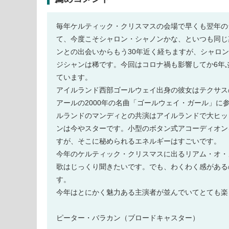
毎年ケルティック・クリスマスの会場で早くも翌年の
て、今度こそシャロン・シャノンかな、といつも同じ
ンとの出会いからもう30年近く経ちますが、シャロ
ジシャンは稀です。今回はコロナ禍も影響してか6年
ています。
アイルランド西部ゴールウェイ出身の彼女はテクサス
アールの2000年の名曲「ゴールウェイ・ガール」に参
ルランドのマンディとの共演はアイルランドで大ヒッ
ンは今やスターです。小型のボタン式アコーディオン
すが、そこに秘められるエネルギーはすごいです。
今年のケルティック・クリスマスに出るリアム・オ・
歌はじっくり聞きたいです。でも、わくわく感がある
す。
今年はとにかく魅力ある主演者が並んでいてとても楽
ピーター・バラカン（ブロードキャスター）