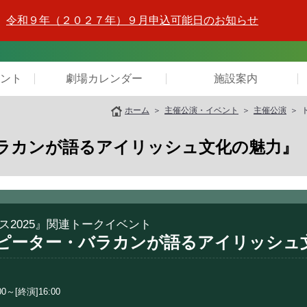
令和９年（２０２７年）９月申込可能日のお知らせ
ント
劇場カレンダー
施設案内
ホーム
主催公演・イベント
主催公演
ラカンが語るアイリッシュ文化の魅力』
2025』関連トークイベント
ピーター・バラカンが語るアイリッシュ
00～[終演]16:00