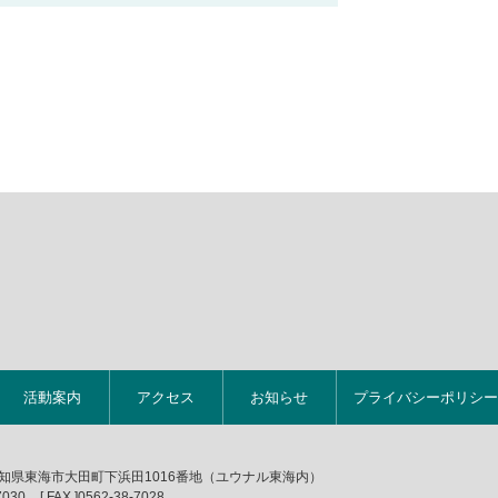
活動案内
アクセス
お知らせ
プライバシーポリシー
1 愛知県東海市大田町下浜田1016番地（ユウナル東海内）
7030
[ FAX ]
0562-38-7028