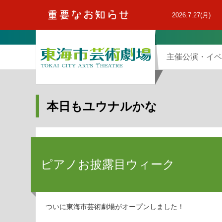
本
文
2026.7.27(月)
へ
主催公演・イベ
本日もユウナルかな
ピアノお披露目ウィーク
ついに東海市芸術劇場がオープンしました！