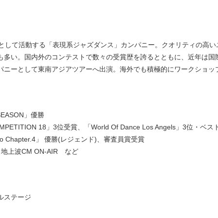
を中心として活動する「表現系ジャズダンス」カンパニー。クオリティの高
も多い。国内外のコンテストで数々の受賞歴を誇るとともに、近年は国
パニーとして東南アジアツアーへ出演。海外でも積極的にワークショッ
SEASON」優勝
ETITION 18」3位受賞、「World Of Dance Los Angels」3位・
o Chapter.4」 優勝(レジェンド)、審査員賞受賞
勝 地上波CM ON-AIR など
ャルステージ