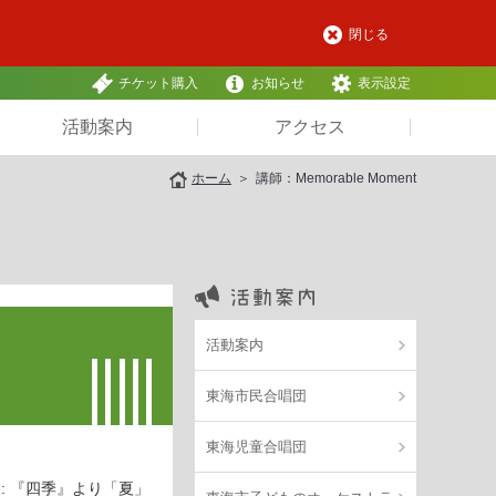
閉じる
チケット購入
お知らせ
表示設定
活動案内
アクセス
ホーム
講師：Memorable Moment
活動案内
東海市民合唱団
東海児童合唱団
ィ: 『四季』より「夏」