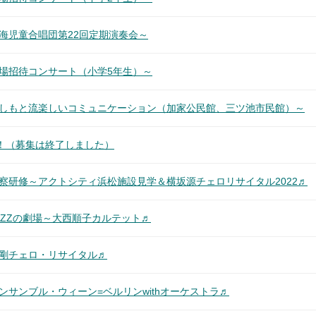
海児童合唱団第22回定期演奏会～
場招待コンサート（小学5年生）～
よしもと流楽しいコミュニケーション（加家公民館、三ツ池市民館）～
！（募集は終了しました）
察研修～アクトシティ浜松施設見学＆横坂源チェロリサイタル2022♬
AZZの劇場～大西順子カルテット♬
堤剛チェロ・リサイタル♬
ンサンブル・ウィーン=ベルリンwithオーケストラ♬