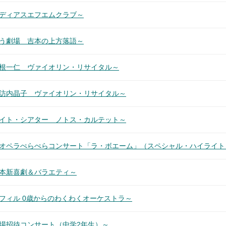
メディアスエフエムクラブ～
笑う劇場 吉本の上方落語～
山根一仁 ヴァイオリン・リサイタル～
諏訪内晶子 ヴァイオリン・リサイタル～
ナイト・シアター ノトス・カルテット～
超オペラぺらぺらコンサート「ラ・ボエーム」（スペシャル・ハイライト
吉本新喜劇＆バラエティ～
フィル 0歳からのわくわくオーケストラ～
場招待コンサート（中学2年生）～