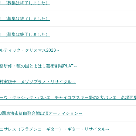
す！（募集は終了しました）
す！（募集は終了しました）
す！（募集は終了しました）
ルティック・クリスマス2023～
察研修・穂の国とよはし芸術劇場PLAT～
藤村実穂子 メゾソプラノ・リサイタル～
キーウ・クラシック・バレエ チャイコフスキー夢の3大バレエ 名場面
第8回東海市紅白歌合戦出演オーディション～
カニサレス（フラメンコ・ギター）・ギター・リサイタル～