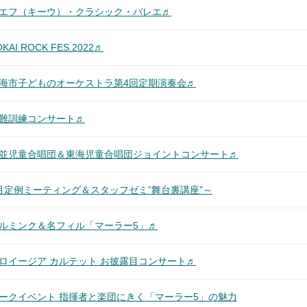
キエフ（キーウ）・クラシック・バレエ♬
 ROCK FES.2022♬
東海市子どものオーケストラ第4回定期演奏会♬
避難訓練コンサート♬
杉並児童合唱団＆東海児童合唱団ジョイントコンサート♬
月定例ミーティング＆スタッフゼミ”舞台裏講座”～
アルミンク＆名フィル「マーラー5」♬
ロイージア カルテット お披露目コンサート♬
ークイベント 指揮者と楽団にきく「マーラー5」の魅力