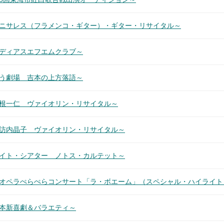
カニサレス（フラメンコ・ギター）・ギター・リサイタル～
メディアスエフエムクラブ～
笑う劇場 吉本の上方落語～
山根一仁 ヴァイオリン・リサイタル～
諏訪内晶子 ヴァイオリン・リサイタル～
ナイト・シアター ノトス・カルテット～
超オペラぺらぺらコンサート「ラ・ボエーム」（スペシャル・ハイライト
吉本新喜劇＆バラエティ～