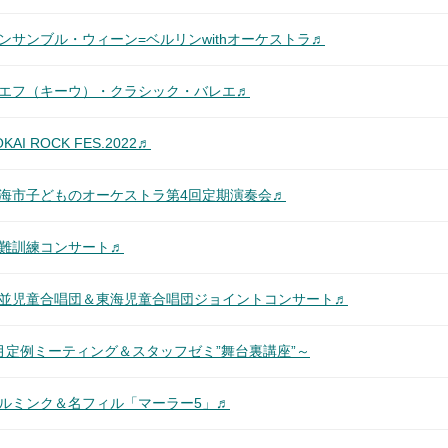
ンサンブル・ウィーン=ベルリンwithオーケストラ♬
キエフ（キーウ）・クラシック・バレエ♬
 ROCK FES.2022♬
東海市子どものオーケストラ第4回定期演奏会♬
避難訓練コンサート♬
杉並児童合唱団＆東海児童合唱団ジョイントコンサート♬
月定例ミーティング＆スタッフゼミ”舞台裏講座”～
アルミンク＆名フィル「マーラー5」♬