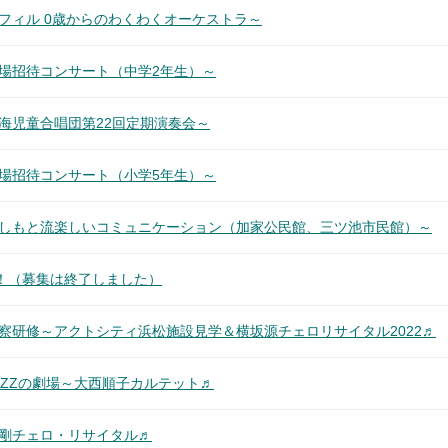
フィル 0歳からのわくわくオーケストラ～
場招待コンサート（中学2年生）～
海児童合唱団第22回定期演奏会～
場招待コンサート（小学5年生）～
よしもと流楽しいコミュニケーション（加家公民館、三ツ池市民館）～
！（募集は終了しました）
察研修～アクトシティ浜松施設見学＆横坂源チェロリサイタル2022♬
AZZの劇場～大西順子カルテット♬
堤剛チェロ・リサイタル♬