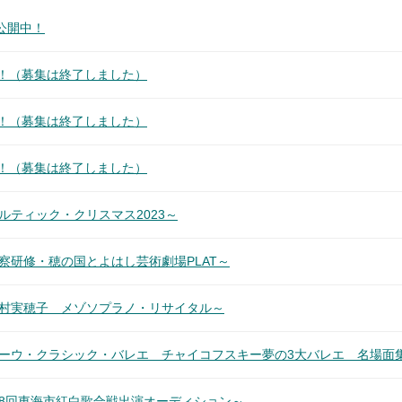
公開中！
す！（募集は終了しました）
す！（募集は終了しました）
す！（募集は終了しました）
ルティック・クリスマス2023～
察研修・穂の国とよはし芸術劇場PLAT～
藤村実穂子 メゾソプラノ・リサイタル～
キーウ・クラシック・バレエ チャイコフスキー夢の3大バレエ 名場面
第8回東海市紅白歌合戦出演オーディション～