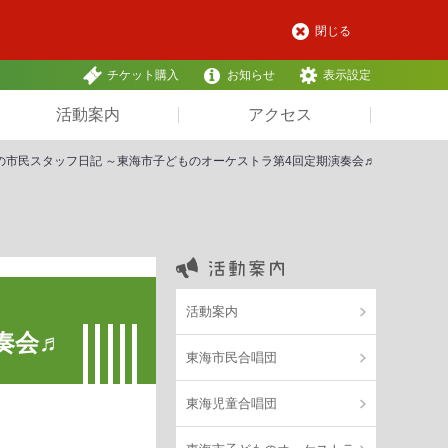
閉じる
チケット購入
お知らせ
表示設定
活動案内
アクセス
の市民スタッフ日記 ～東海市子どものオーケストラ第4回定期演奏会♬
活動案内
奏会♬
東海市民合唱団
東海児童合唱団