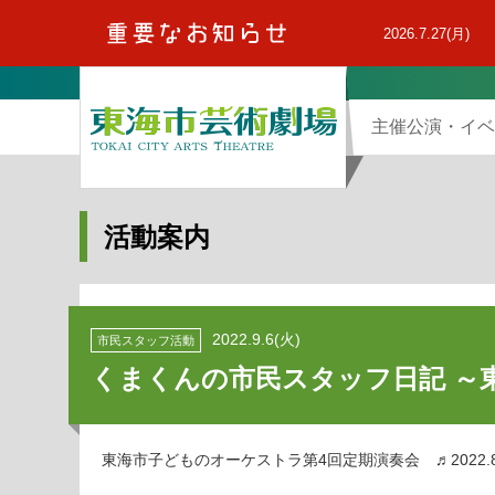
本
文
2026.7.27(月)
へ
主催公演・イベ
活動案内
2022.9.6(火)
市民スタッフ活動
くまくんの市民スタッフ日記 ～
東海市子どものオーケストラ第4回定期演奏会 ♬2022.8