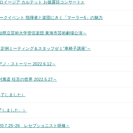
ロイージア カルテット お披露目コンサート♬
ークイベント 指揮者と楽団にきく「マーラー5」の魅力
知県立芸術大学管弦楽団 東海市芸術劇場公演～
定例ミーティング＆スタッフゼミ”車椅子講座”～
ストーリー 2022.6.12～
 狂言の世界 2022.5.27～
終了しました）
了しました。）
.7.25･26 レセプショニスト研修～