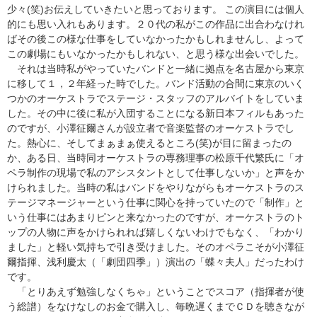
少々(笑)お伝えしていきたいと思っております。 この演目には個人
的にも思い入れもあります。２０代の私がこの作品に出合わなけれ
ばその後この様な仕事をしていなかったかもしれませんし、よって
この劇場にもいなかったかもしれない、と思う様な出会いでした。
それは当時私がやっていたバンドと一緒に拠点を名古屋から東京
に移して１，２年経った時でした。バンド活動の合間に東京のいく
つかのオーケストラでステージ・スタッフのアルバイトをしていま
した。その中に後に私が入団することになる新日本フィルもあった
のですが、小澤征爾さんが設立者で音楽監督のオーケストラでし
た。熱心に、そしてまぁまぁ使えるところ(笑)が目に留まったの
か、ある日、当時同オーケストラの専務理事の松原千代繁氏に「オ
ペラ制作の現場で私のアシスタントとして仕事しないか」と声をか
けられました。当時の私はバンドをやりながらもオーケストラのス
テージマネージャーという仕事に関心を持っていたので「制作」と
いう仕事にはあまりピンと来なかったのですが、オーケストラのト
ップの人物に声をかけられれば嬉しくないわけでもなく、「わかり
ました」と軽い気持ちで引き受けました。そのオペラこそが小澤征
爾指揮、浅利慶太（「劇団四季」）演出の「蝶々夫人」だったわけ
です。
「とりあえず勉強しなくちゃ」ということでスコア（指揮者が使
う総譜）をなけなしのお金で購入し、毎晩遅くまでＣＤを聴きなが