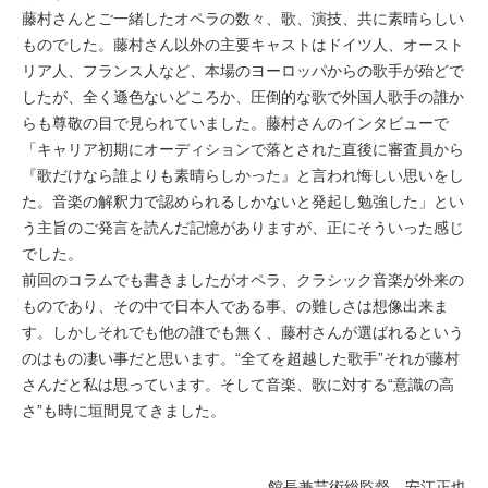
藤村さんとご一緒したオペラの数々、歌、演技、共に素晴らしい
ものでした。藤村さん以外の主要キャストはドイツ人、オースト
リア人、フランス人など、本場のヨーロッパからの歌手が殆どで
したが、全く遜色ないどころか、圧倒的な歌で外国人歌手の誰か
らも尊敬の目で見られていました。藤村さんのインタビューで
「キャリア初期にオーディションで落とされた直後に審査員から
『歌だけなら誰よりも素晴らしかった』と言われ悔しい思いをし
た。音楽の解釈力で認められるしかないと発起し勉強した」とい
う主旨のご発言を読んだ記憶がありますが、正にそういった感じ
でした。
前回のコラムでも書きましたがオペラ、クラシック音楽が外来の
ものであり、その中で日本人である事、の難しさは想像出来ま
す。しかしそれでも他の誰でも無く、藤村さんが選ばれるという
のはもの凄い事だと思います。“全てを超越した歌手”それが藤村
さんだと私は思っています。そして音楽、歌に対する“意識の高
さ”も時に垣間見てきました。
館長兼芸術総監督 安江正也