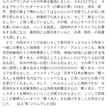
らスコアでこのオペラの中身を勉強しました。それだけでなく、そ
れまでやっていたオーケストラ（の舞台の事）のほか、演出、歌
手、運営の事まで携わらなくてはならないので大変でしたが広い視
野で見られましたし、刺激的でもありました。そして「創るってお
もしろい」と強く感じていました。その後、さらにオーケストラの
仕事にのめり込み、バンドを脱退し、国内外のオーケストラと仕事
をする様になり、最終的には新日本フィルに「企画・制作」の肩書
で入団しました。
さて、今回ボストンで出会いそして新日本フィルでも１０年余り
一緒に仕事をした指揮者・クリスティアン・アルミンクにも、東海
市芸術劇場の１０周年事業として市民、地域の皆様にお届けする演
目として「蝶々夫人」が作品としてふさわしいだけでなく上記の過
去を話し、自分の作品への思い入れも伝えました。その席で３０年
前に使用した書き込みと付箋だらけのボロボロの「蝶々夫人」のス
コアを見せました。クリスティアンは「日本で日本が舞台の『蝶々
夫人』を指揮するのはプレッシャーだなぁ」と言いながらも快く引
き受けてくれました。そして、これもちょっとした偶然ですが、今
回演出をする佐藤美晴さんは当時浅利慶太さんの「蝶々夫人」でア
シスタントを務めたということが後でわかりました。こうして皆様
にこの素晴らしいオペラ「蝶々夫人」をお届けすることが決まりま
した。 以上”長”コラムでした(笑)