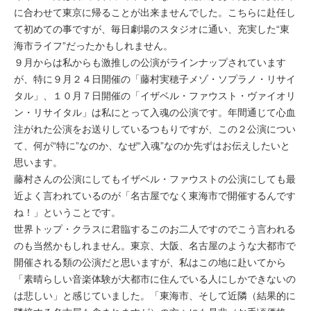
に合わせて東京に帰ることが出来ませんでした。こちらに赴任し
て初めての事ですが、毎日劇場のスタジオに通い、充実した“東
海市ライフ”だったかもしれません。
９月からは私からも激推しの公演がラインナップされています
が、特に９月２４日開催の「藤村実穂子メゾ・ソプラノ・リサイ
タル」、１０月７日開催の「イザベル・ファウスト・ヴァイオリ
ン・リサイタル」は私にとって入魂の公演です。年間通じて心血
注がれた公演をお送りしているつもりですが、この２公演につい
て、何が“特に”なのか、なぜ“入魂”なのか先ずはお伝えしたいと
思います。
藤村さんの公演にしてもイザベル・ファウストの公演にしても最
近よく言われているのが「名古屋でなく東海市で開催するんです
ね！」ということです。
世界トップ・クラスに君臨するこのお二人ですのでこう言われる
のも当然かもしれません。東京、大阪、名古屋のような大都市で
開催される類の公演だと思いますが、私はこの地に赴いてから
「素晴らしい音楽体験が大都市に住んでいる人にしかできないの
は悲しい」と感じていました。「東海市、そして近隣（結果的に