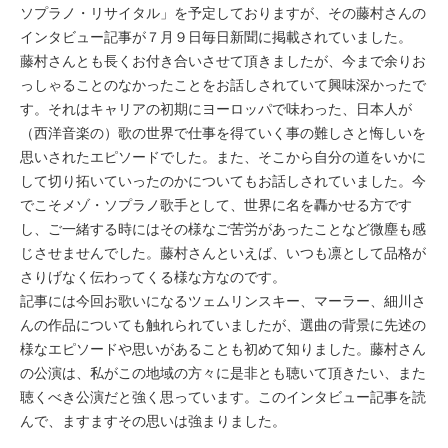
ソプラノ・リサイタル」を予定しておりますが、その藤村さんの
インタビュー記事が７月９日毎日新聞に掲載されていました。
藤村さんとも長くお付き合いさせて頂きましたが、今まで余りお
っしゃることのなかったことをお話しされていて興味深かったで
す。それはキャリアの初期にヨーロッパで味わった、日本人が
（西洋音楽の）歌の世界で仕事を得ていく事の難しさと悔しいを
思いされたエピソードでした。また、そこから自分の道をいかに
して切り拓いていったのかについてもお話しされていました。今
でこそメゾ・ソプラノ歌手として、世界に名を轟かせる方です
し、ご一緒する時にはその様なご苦労があったことなど微塵も感
じさせませんでした。藤村さんといえば、いつも凛として品格が
さりげなく伝わってくる様な方なのです。
記事には今回お歌いになるツェムリンスキー、マーラー、細川さ
んの作品についても触れられていましたが、選曲の背景に先述の
様なエピソードや思いがあることも初めて知りました。藤村さん
の公演は、私がこの地域の方々に是非とも聴いて頂きたい、また
聴くべき公演だと強く思っています。このインタビュー記事を読
んで、ますますその思いは強まりました。