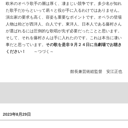
欧米のオペラ歌手の層は厚く、凄まじい競争です。多少名が知れ
た歌手だからといって易々と役が手に入るわけではありません。
演出家の要求も高く、容姿も重要なポイントです。オペラの登場
人物は殆どが西洋人、白人です。東洋人、日本人である藤村さん
が選ばれるには圧倒的な歌唱が先ず必要だったことと思います。
そして、それを藤村さんは手に入れたのです。これは本当に凄い
事だと思っています。
その歌を是非９月２４日に当劇場でお聴き
ください！
～つづく～
館長兼芸術総監督 安江正也
2023年8月29日