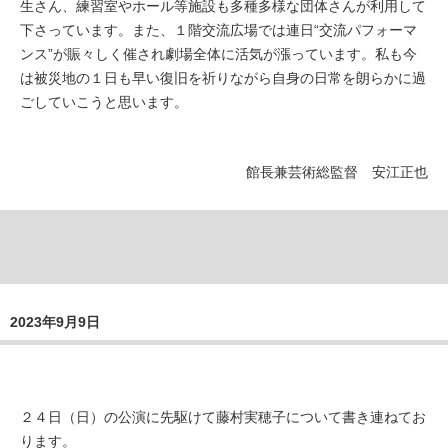
生さん、練習室やホール等施設も多種多様な団体さんが利用して
下さっています。また、１階交流広場では連日“交流パフォーマ
ンス”が賑々しく催され劇場全体に活気が漲っています。私も今
は被災地の１日も早い復旧を祈りながら自身の日常を朗らかに過
ごしていこうと思います。
館長兼芸術総監督 安江正也
2023年9月9日
２４日（日）の公演に先駆けて藤村実穂子について書き連ねてお
ります。