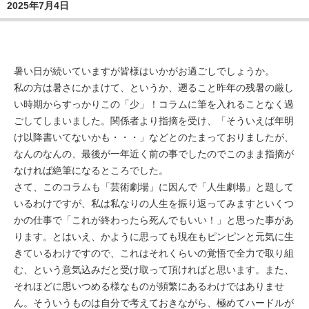
2025年7月4日
暑い日が続いていますが皆様はいかがお過ごしでしょうか。
私の方は暑さにかまけて、というか、遡ること昨年の残暑の厳し
い時期からすっかりこの「少」！コラムに筆を入れることなく過
ごしてしまいました。関係者より指摘を受け、「そういえば年明
け以降書いてないかも・・・」などとのたまっておりましたが、
なんのなんの、最後が一年近く前の事でしたのでこのまま指摘が
なければ絶筆になるところでした。
さて、このコラムも「芸術劇場」に因んで「人生劇場」と題して
いるわけですが、私は私なりの人生を振り返ってみますといくつ
かの仕事で「これが終わったら死んでもいい！」と思った事があ
ります。とはいえ、かように思っても現在もピンピンと元気に生
きているわけですので、これはそれくらいの覚悟で全力で取り組
む、という意気込みだと受け取って頂ければと思います。また、
それほどに思いつめる様なものが頻繁にあるわけではありませ
ん。そういうものは自分で考えておきながら、極めてハードルが