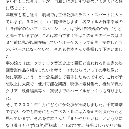
寒い日もまだ有りますが、日差しは少しずつ春めいてきている様
に感じます。
年度末も差し迫り、劇場では主催公演のラスト・スパートに入っ
ています。３０日（土）に開催致します「名フィル＆竹本泰蔵の
巨匠作家のシネマ・コネクション」は”安江館長魂の企画！”など
と謳っていますが、これは本当です！実はこの企画のベースは２
３年前に私が以前在職していたオーケストラで企画、制作したも
のがベースになっていて、それも竹本さんが指揮して下さいまし
た。
事の始まりは、クラシック音楽史上で巨匠と言われる作曲家の映
画音楽作品を紹介したいと考え、それならばいっその事映像と一
緒に演奏しよう！と一念発起して着手したものですが、これが予
想以上に大変で、使用可能な楽譜、映像の素材集め、権利関係の
クリア、映像編集等々、実現までのハードルがいくつも有りまし
た。
そして２００１年１月にどうにか公演が実現しました。手前味噌
ですが、今でも自分にとってベスト５には入る企画公演だったと
思っています。それを竹本さんと「またやりたいね」という話に
なり凝りもせずに(笑)再構成したものです。前半はしっかりと映