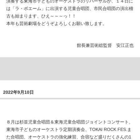
演奏する東海市子どものオーケストラのリハーサルが、１４日に
は「ラ・ボエーム」に出演する児童合唱団、市民合唱団の演出稽
古も始まります、ひえ～～～っ！！
本年も芸術劇場をどうぞよろしくお願い致します。
館長兼芸術総監督 安江正也
2022年9月10日
８月は杉並児童合唱団＆東海児童合唱団ジョイントコンサート、
東海市子どものオーケストラ定期演奏会、TOKAI ROCK FES.ま
た合唱団、オーケストラの強化練習、合宿など盛りだくさんの1