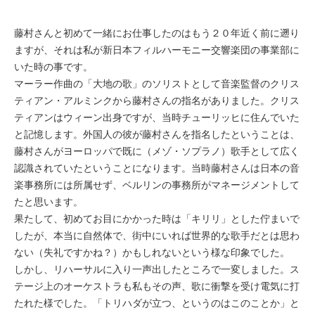
藤村さんと初めて一緒にお仕事したのはもう２０年近く前に遡り
ますが、それは私が新日本フィルハーモニー交響楽団の事業部に
いた時の事です。
マーラー作曲の「大地の歌」のソリストとして音楽監督のクリス
ティアン・アルミンクから藤村さんの指名がありました。クリス
ティアンはウィーン出身ですが、当時チューリッヒに住んでいた
と記憶します。外国人の彼が藤村さんを指名したということは、
藤村さんがヨーロッパで既に（メゾ・ソプラノ）歌手として広く
認識されていたということになります。当時藤村さんは日本の音
楽事務所には所属せず、ベルリンの事務所がマネージメントして
たと思います。
果たして、初めてお目にかかった時は「キリリ」とした佇まいで
したが、本当に自然体で、街中にいれば世界的な歌手だとは思わ
ない（失礼ですかね？）かもしれないという様な印象でした。
しかし、リハーサルに入り一声出したところで一変しました。ス
テージ上のオーケストラも私もその声、歌に衝撃を受け電気に打
たれた様でした。「トリハダが立つ、というのはこのことか」と