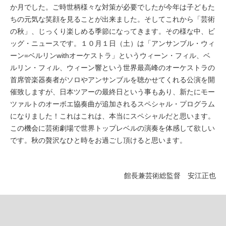
か月でした。ご時世柄様々な対策が必要でしたが今年は子どもた
ちの元気な笑顔を見ることが出来ました。そしてこれから「芸術
の秋」、じっくり楽しめる季節になってきます。その様な中、ビ
ッグ・ニュースです。１０月１日（土）は「アンサンブル・ウィ
ーン=ベルリンwithオーケストラ」というウィーン・フィル、ベ
ルリン・フィル、ウィーン響という世界最高峰のオーケストラの
首席管楽器奏者がソロやアンサンブルを聴かせてくれる公演を開
催致しますが、日本ツアーの最終日という事もあり、新たにモー
ツァルトのオーボエ協奏曲が追加されるスペシャル・プログラム
になりました！これはこれは、本当にスペシャルだと思います。
この機会に芸術劇場で世界トップレベルの演奏を体感して欲しい
です。秋の贅沢なひと時をお過ごし頂けると思います。
館長兼芸術総監督 安江正也