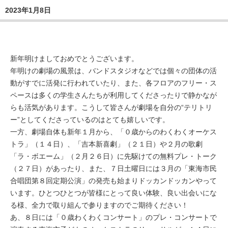
2023年1月8日
新年明けましておめでとうございます。
年明けの劇場の風景は、バンドスタジオなどでは個々の団体の活
動がすでに活発に行われていたり、また、各フロアのフリー・ス
ペースは多くの学生さんたちが利用してくださったりで静かなが
らも活気があります。こうして皆さんが劇場を自分の“テリトリ
ー”としてくださっているのはとても嬉しいです。
一方、劇場自体も新年１月から、「０歳からのわくわくオーケス
トラ」（１４日）、「吉本新喜劇」（２１日）や２月の歌劇
「ラ・ボエーム」（２月２６日）に先駆けての無料プレ・トーク
（２７日）があったり、また、７日土曜日には３月の「東海市民
合唱団第８回定期公演」の発売も始まりドッカンドッカンやって
います。ひとつひとつが皆様にとって良い体験、良い出会いにな
る様、全力で取り組んで参りますのでご期待ください！
あ、８日には「０歳わくわくコンサート」のプレ・コンサートで