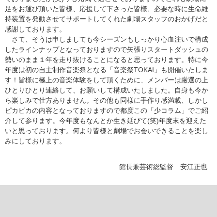
足をお運び頂いた皆様、応援して下さった皆様、必要な時に生命維
持装置を発動させてサポートしてくれた劇場スタッフのおかげだと
感謝しております。
さて、そうは申しましても今シーズンもしっかり心血注いで構成
したラインナップとなっておりますので矢張りスタートダッシュの
勢いのまま１年を走り抜けることになると思っております。特に今
年度は初の自主制作音楽祭となる「音楽祭TOKAI」も開催いたしま
す！皆様に極上の音楽体験をして頂くために、メンバーは厳選の上
ひとりひとり連絡して、お願いして構成いたしました。自身も今か
ら楽しみで仕方ありません。その他も同様に手作り感満載、しかし
ピカピカの内容となっておりますので都度この「少コラム」でご紹
介して参ります。今年度もなんとか生き延びて(笑)年度末を迎えた
いと思っております。何より皆様と劇場でお会いできることを楽し
みにしております。
館長兼芸術総監督 安江正也