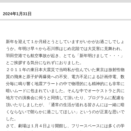
2024年1月31日
新年を迎えて１か月経とうとしていますがいかがお過ごしでしょ
うか。年明け早々から石川県はじめ北陸では大災害に見舞われ、
羽田空港でも航空事故が起き、とても「新年明けまして・・・」
とご挨拶する気分になれずにおりました。
２０１１年の東日本大震災で当時私が住んでいた東京は放射性物
質の飛来と原子炉再爆発への不安、電力不足による計画停電、数
分毎に鳴り響く地震アラートの中で物理的にも精神的にも非常に
暗いムードに包まれていました。そんな中でオーケストラと共に
地方での演奏会に伺うと同情して頂いたり、プログラムに配慮を
頂いたりしましたが、「通常の生活が送れる皆さんには一緒に暗
くならないで朗らかに過ごしてほしい」というのが正直な思いで
した。
さて、劇場は１月４日より開館し、フリースペースには多くの学