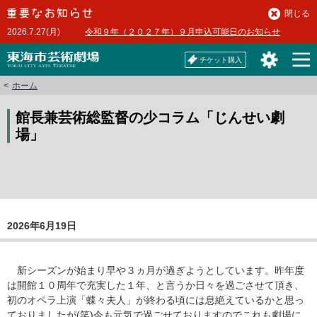
本
閉じる
文
2026.7.27(月)
令和９年（２０２７年）９月申込可能日のお知らせ
へ
チケット購入
ホーム
館長兼芸術総監督の少コラム「じんせい劇
場」
2026年6月19日
新シーズンが始まり早や３ヵ月が過ぎようとしています。昨年度
は開館１０周年で充実した１年、と言うか日々を過ごさせて頂き、
初のオペラ上演「蝶々夫人」が終わる頃には息絶えているかと思っ
ておりましたが(笑)今も元気で過ごせておりますのでこれも劇場に