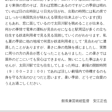
まり東側の窓のそば、言わば窓際にあるのですがこの季節は晴れ
ていれば日の出時刻より日光が注がれ、出勤の時間には私の席で
はしっかり南国気分が味わえる環境が出来上がっています(笑)
ともあれ、窓に面しているので太田川駅を眺めることが出来る、
何かの事情で電車の運転が見合わせになると駅周辺が多くの立ち
往生する鉄道利用者で見る見る混雑していくのがわかります。私
も夏の季節に他の地域で何度か鉄道利用者として “見合わせ”に遭
遇したことがありますが、暑さに身の危険を感じましたし、実際
に周りの方の具合が悪くなったこともありました。この暑さでは
屋外のどこにいても安心はできません。無いにこした事はありま
せんが、太田川駅で立ち往生してしまった時は、劇場の開館時間
（９：００～２２：００）であれば涼しい劇場内で待機するのも
身を守る方法のひとつだと思います。暑い季節、どうぞご自愛の
うえお過ごしください。
館長兼芸術総監督 安江正也