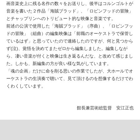
画音楽史上に残る名作の数々をお送りし、後半はコルンゴルトが
音楽を書いた２作品「海賊ブラッド」、「ロビンフッドの冒険」
とチャップリンへのトリビュート的な映像と音楽です。
前述の公演で使用した「海賊ブラッド」（序曲）、「ロビンフッ
ドの冒険」（組曲）の編集映像は「前職のオーケストラで保管し
ているはず」と思っていたので連絡したのですが、何と見つから
ず(泣)、覚悟を決めてまたゼロから編集しました。編集しなが
ら、凄い音楽が付くと映像は生き返るんだな、と改めて感じまし
た。しかも、新編集の方が良い様な気がしています。
「魂の企画」だけに命を削る思いの作業でしたが、大ホールでオ
ーケストラの生演奏で聴いて、見て頂けるのを想像するだけでわ
くわくしています。
館長兼芸術総監督 安江正也