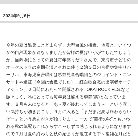
2024年9月6日
今年の夏は酷暑にとどまらず、大型台風の接近、地震と、いくつ
かの自然現象が連なりましたが皆様の夏はいかがでしたでしょう
か。当劇場にとっての夏は毎年盛りだくさんで、東海市子どもの
オーケストラの定期公演とそれに伴う２泊３日の合宿や集中リハ
ーサル、東海児童合唱団は杉並児童合唱団とのジョイント・コン
サートや遠征（今回は倉敷でした）、紅白歌合戦の出演者オーデ
ィション、２日間にわたって開催されるTOKAI ROCK FES.など
賑々しく、私にとっても毎年夏は燃える季節(笑)となっていま
す。８月も末になると「あ～夏が終わってしまう～」という寂し
い気持ちが湧きおこり、９月に入ると「まだまだ夏は終わらない
ぞー」という悪あがきが始まります。一方で“芸術の秋”ともいわ
れる秋の気配もこれからすこ～しずつ感じられるようになります
ので９月は夏の終わりと秋の始まりが混在する中々複雑な月だと