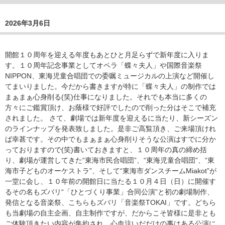
2026年3月6日
開館１０周年を迎える年度もあとひと月足らずで新年度に入りま
す。１０周年記念事業としてオペラ「蝶々夫人」や国際音楽祭
NIPPON、東海児童合唱団での委嘱ミュージカルの上演など開催し
てまいりました。今だから書きますが特に「蝶々夫人」の制作では
まぁまぁ心身削る(笑)仕事になりました。それでも本当に多くの
方々にご鑑賞頂け、お蔭様で好評でしたので削った分はそこで補充
されました。 さて、劇場では新年度を迎えるに当たり、新シーズン
のラインナップを発表致しました。是非ご高覧頂き、ご来場頂けれ
ば幸甚です。その中でもまぁまぁ心身削りそうな公演はすでに分か
っておりますので(笑)書いておきますと、１０周年の真の締め括
り、劇場が運営してきた“東海市民合唱団”、“東海児童合唱団”、“東
海市子どものオーケストラ”、そして“東海市ダンスチームMiakot”が
一堂に会し、１０年前の開館日に当たる１０月４日（日）に開催す
るその名もズバリ“「ひとづくり事業」合同公演”と初の劇場制作、
発信となる音楽祭、こちらもズバリ「音楽祭TOKAI」です。どちら
も当劇場の自主企画、自主制作ですが、だからこそ皆様に是非とも
ご体験頂きたい内容が集約され、心血注いだだけの事はある公演に