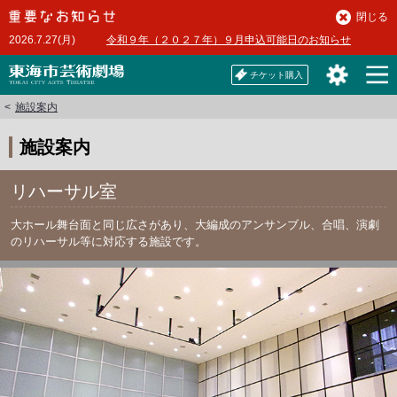
本
閉じる
文
2026.7.27(月)
令和９年（２０２７年）９月申込可能日のお知らせ
へ
チケット購入
施設案内
施設案内
リハーサル室
大ホール舞台面と同じ広さがあり、大編成のアンサンブル、合唱、演劇
のリハーサル等に対応する施設です。