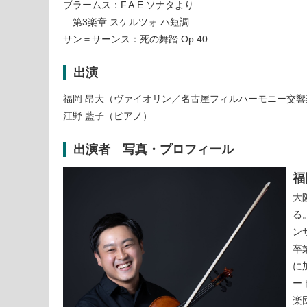
ブラームス：F.A.E.ソナタより
第3楽章 スケルツォ ハ短調
サン＝サーンス：死の舞踏 Op.40
出演
福岡 昂大（ヴァイオリン／名古屋フィルハーモニー交響
江野 藍子（ピアノ）
出演者 写真・プロフィール
福
大
る
ン
卒
に
ー
楽