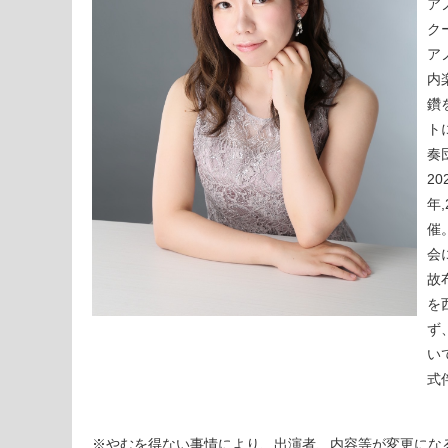
ア
ク
ア
内
鑽
ト
奏
2
年
催
会
故
を
ず
い
式
※やむを得ない事情により、出演者、内容等が変更にな