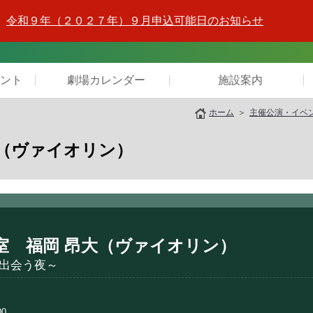
令和９年（２０２７年）９月申込可能日のお知らせ
ント
劇場カレンダー
施設案内
ホーム
主催公演・イベ
大（ヴァイオリン）
室 福岡 昂大（ヴァイオリン）
出会う夜～
00