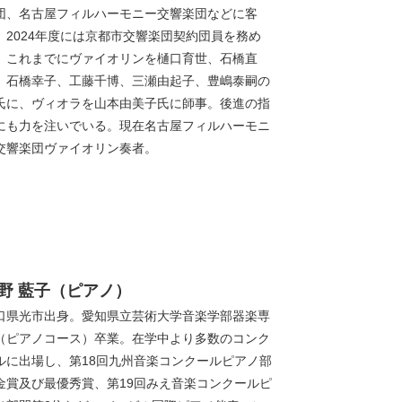
団、名古屋フィルハーモニー交響楽団などに客
。2024年度には京都市交響楽団契約団員を務め
。これまでにヴァイオリンを樋口育世、石橋直
、石橋幸子、工藤千博、三瀬由起子、豊嶋泰嗣の
氏に、ヴィオラを山本由美子氏に師事。後進の指
にも力を注いでいる。現在名古屋フィルハーモニ
交響楽団ヴァイオリン奏者。
野 藍子（ピアノ）
口県光市出身。愛知県立芸術大学音楽学部器楽専
（ピアノコース）卒業。在学中より多数のコンク
ルに出場し、第18回九州音楽コンクールピアノ部
金賞及び最優秀賞、第19回みえ音楽コンクールピ