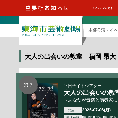
本
文
2026.7.27(月)
へ
主催公演・イベ
大人の出会いの教室 福岡 昂
平日ナイトシアター
大人の出会いの教
～あなたが音楽と演奏家に
2026-07-06(月)
開演日
[開場]18:30～[開演]19: