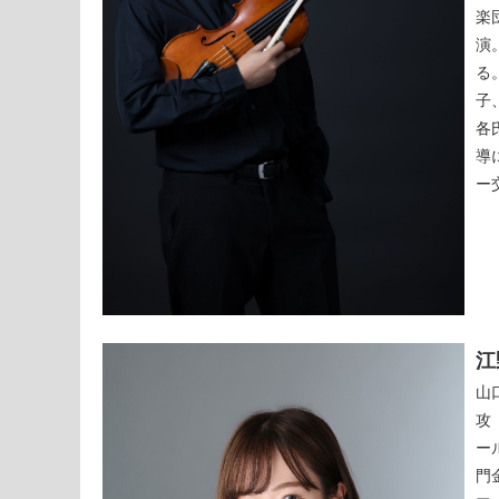
楽
演
る
子
各
導
ー
江
山
攻
ー
門