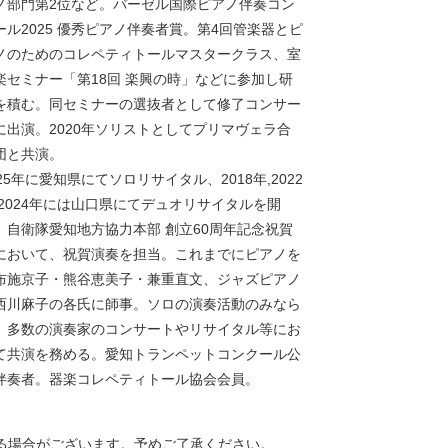
ノ部門第2位など。バーゼル国際ピアノ伴奏コン
ール2025 優秀ピアノ伴奏者賞。第4回管楽器とピ
ノのためのコレペティトールマスタークラス、室
楽セミナー「第18回 楽興の時」などに参加し研
を積む。同セミナーの選抜者として修了コンサー
に出演。2020年ソリストとしてプリマヴェラ合
団と共演。
025年に愛知県にてソロリサイタル、2018年,2022
,2024年には山口県にてデュオリサイタルを開
。自衛隊愛知地方協力本部 創立60周年記念祝賀
において、祝賀演奏を担当。これまでにピアノを
布施京子・熊谷恵美子・兼重直文、ジャズピアノ
西川麻子の各氏に師事。ソロの演奏活動のみなら
、多数の演奏家のコンサートやリサイタル等にお
て共演を務める。愛知トランペットコンクール公
伴奏者。器楽コレペティトール協会会員。
る場合がございます。予めご了承ください。