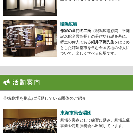
嚶鳴広場
作家の童門冬二氏
（嚶鳴広場顧問、平洲
記念館名誉館長）の著作や解説を基に、
郷土の偉人である
細井平洲先生
をはじめ
とした姉妹都市を含む全国各地の偉人に
ついて、楽しく学べる広場です。
芸術劇場を拠点に活動している団体のご紹介
東海市民合唱団
劇場を拠点として練習に励み、劇場主催
事業や定期演奏会へ出演しています。