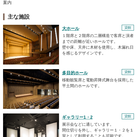
案内
主な施設
貸館
大ホール
１階席と２階席の二層構造で客席と演者
までの距離が近いホールです。
壁や床、天井に木材を使用し、木漏れ日
を感じるデザインです。
貸館
多目的ホール
移動観覧席と電動昇降式舞台を採用した
平土間のホールです。
貸館
ギャラリー1・2
展示会などに適しています。
間仕切りを外し、ギャラリー１・２を１
室として利用することも可能です。