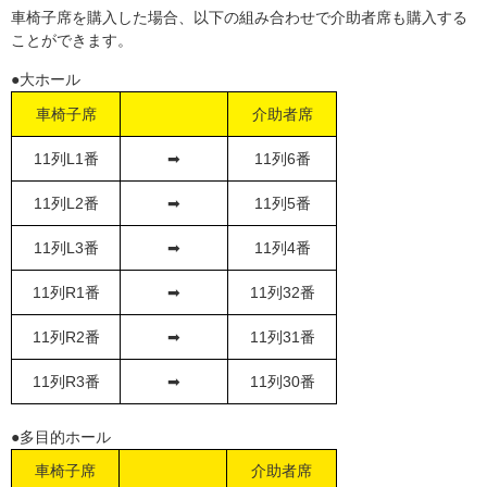
車椅子席を購入した場合、以下の組み合わせで介助者席も購入する
ことができます。
●大ホール
車椅子席
介助者席
11列L1番
➡
11列6番
11列L2番
➡
11列5番
11列L3番
➡
11列4番
11列R1番
➡
11列32番
11列R2番
➡
11列31番
11列R3番
➡
11列30番
●多目的ホール
車椅子席
介助者席