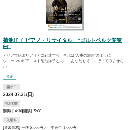
菊池洋子 ピアノ・リサイタル ”ゴルトベルク変奏
曲”
アリアで始まりアリアに到達する、それは”人生の旅路”のように
ウィーンのピアニスト菊池洋子と共に あなたもそこに行ってみません
か
音楽
開演日
2024.07.21(日)
開演時間
[開場]14:30[開演]15:00
入場料
[通常価格] 一般 2,500円／小中高生 1,000円