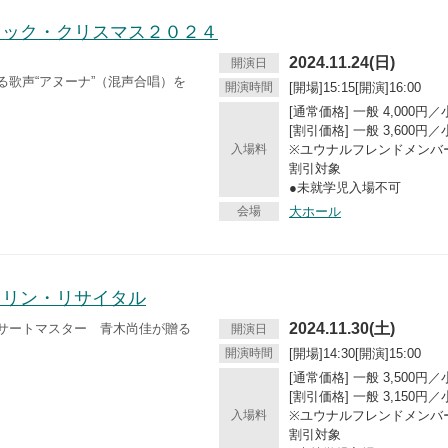
ィック・クリスマス２０２４
2024.11.24(日)
開演日
る歌声“アヌーナ”（混声合唱）を
開演時間
[開場]15:15[開演]16:00
[通常価格] 一般 4,000円／
[割引価格] 一般 3,600円／
入場料
※ユウナルフレンドメンバ
割引対象
●未就学児入場不可
会場
大ホール
オリン・リサイタル
2024.11.30(土)
サートマスター 青木尚佳が贈る
開演日
開演時間
[開場]14:30[開演]15:00
[通常価格] 一般 3,500円／
[割引価格] 一般 3,150円／
入場料
※ユウナルフレンドメンバ
割引対象