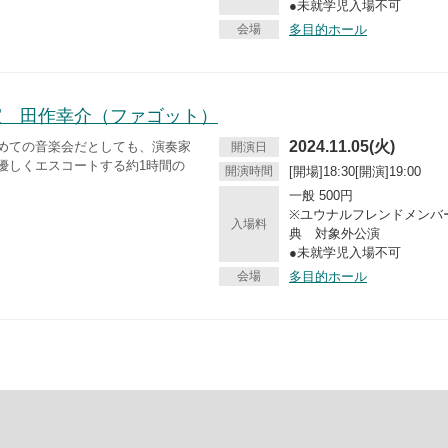
●未就学児入場不可
会場
多目的ホール
室 田作幸介（ファゴット）
2024.11.05(火)
めての音楽会だとしても、演奏家
開演日
優しくエスコートする約1時間の
開演時間
[開場]18:30[開演]19:00
一般 500円
※ユウナルフレンドメンバ
入場料
典 対象外公演
●未就学児入場不可
会場
多目的ホール