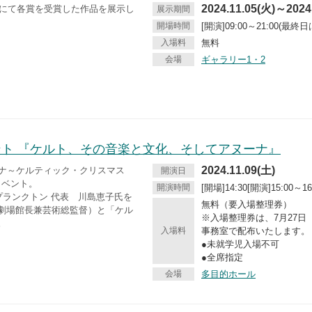
2024.11.05(火)～2024
門にて各賞を受賞した作品を展示し
展示期間
開場時間
[開演]09:00～21:00(最終日は
入場料
無料
会場
ギャラリー1・2
ト 『ケルト、その音楽と文化、そしてアヌーナ』
2024.11.09(土)
ヌーナ～ケルティック・クリスマス
開演日
イベント。
開演時間
[開場]14:30[開演]15:00～16
プランクトン 代表 川島恵子氏を
無料（要入場整理券）
劇場館長兼芸術総監督）と「ケル
※入場整理券は、7月27日（
。
入場料
事務室で配布いたします。
●未就学児入場不可
●全席指定
会場
多目的ホール