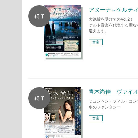
アヌーナ～ケルテ
大絶賛を受けてのVol.2！
ケルト音楽を代表する聖な
迎えます。
音楽
青木尚佳 ヴァイ
ミュンヘン・フィル・コン
冬のファンタジー
音楽