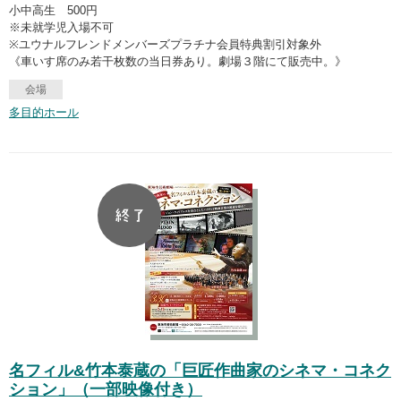
小中高生 500円
※未就学児入場不可
※ユウナルフレンドメンバーズプラチナ会員特典割引対象外
《車いす席のみ若干枚数の当日券あり。劇場３階にて販売中。》
会場
多目的ホール
名フィル&竹本泰蔵の「巨匠作曲家のシネマ・コネク
ション」（一部映像付き）