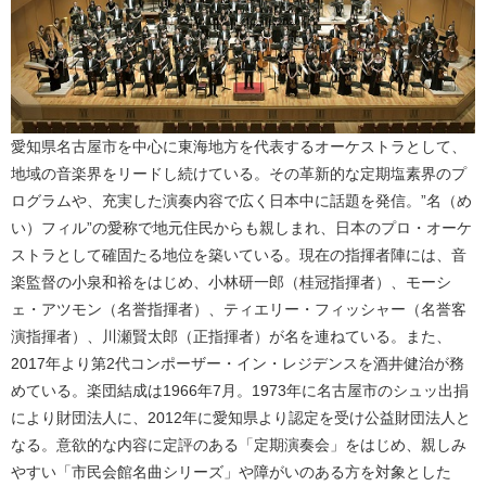
愛知県名古屋市を中心に東海地方を代表するオーケストラとして、
地域の音楽界をリードし続けている。その革新的な定期塩素界のプ
ログラムや、充実した演奏内容で広く日本中に話題を発信。”名（め
い）フィル”の愛称で地元住民からも親しまれ、日本のプロ・オーケ
ストラとして確固たる地位を築いている。現在の指揮者陣には、音
楽監督の小泉和裕をはじめ、小林研一郎（桂冠指揮者）、モーシ
ェ・アツモン（名誉指揮者）、ティエリー・フィッシャー（名誉客
演指揮者）、川瀬賢太郎（正指揮者）が名を連ねている。また、
2017年より第2代コンポーザー・イン・レジデンスを酒井健治が務
めている。楽団結成は1966年7月。1973年に名古屋市のシュッ出捐
により財団法人に、2012年に愛知県より認定を受け公益財団法人と
なる。意欲的な内容に定評のある「定期演奏会」をはじめ、親しみ
やすい「市民会館名曲シリーズ」や障がいのある方を対象とした