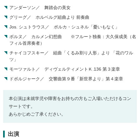
アンダーソン／ 舞踏会の美女
グリーグ／ ホルベルグ組曲より 前奏曲
Jos. シュトラウス／ ポルカ・シュネル「憂いもなく」
ボルヌ／ カルメン幻想曲 ※フルート独奏：大久保成美（名
フィル首席奏者）
チャイコフスキー／ 組曲「くるみ割り人形」より 「花のワル
ツ」
モーツァルト／ ディヴェルティメントＫ.136 第３楽章
ドボルジャーク／ 交響曲第９番「新世界より」第４楽章
本公演は未就学児や障害をお持ちの方もご入場いただけるコン
サートです。
あらかじめご了承ください。
出演