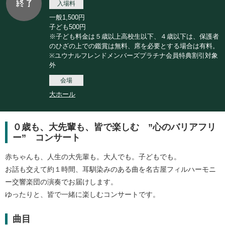
入場料
一般1,500円
子ども500円
※子ども料金は５歳以上高校生以下、４歳以下は、保護者
のひざの上での鑑賞は無料、席を必要とする場合は有料。
※ユウナルフレンドメンバーズプラチナ会員特典割引対象
外
会場
大ホール
０歳も、大先輩も、皆で楽しむ ”心のバリアフリ
ー” コンサート
赤ちゃんも、人生の大先輩も。大人でも。子どもでも。
お話も交えて約１時間、耳馴染みのある曲を名古屋フィルハーモニ
ー交響楽団の演奏でお届けします。
ゆったりと、皆で一緒に楽しむコンサートです。
曲目