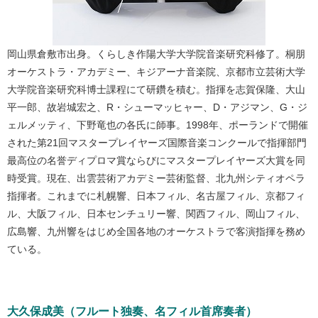
岡山県倉敷市出身。くらしき作陽大学大学院音楽研究科修了。桐朋
オーケストラ・アカデミー、キジアーナ音楽院、京都市立芸術大学
大学院音楽研究科博士課程にて研鑽を積む。指揮を志賀保隆、大山
平一郎、故岩城宏之、R・シューマッヒャー、D・アジマン、G・ジ
ェルメッティ、下野竜也の各氏に師事。1998年、ポーランドで開催
された第21回マスタープレイヤーズ国際音楽コンクールで指揮部門
最高位の名誉ディプロマ賞ならびにマスタープレイヤーズ大賞を同
時受賞。現在、出雲芸術アカデミー芸術監督、北九州シティオペラ
指揮者。これまでに札幌響、日本フィル、名古屋フィル、京都フィ
ル、大阪フィル、日本センチュリー響、関西フィル、岡山フィル、
広島響、九州響をはじめ全国各地のオーケストラで客演指揮を務め
ている。
大久保成美（フルート独奏、名フィル首席奏者）